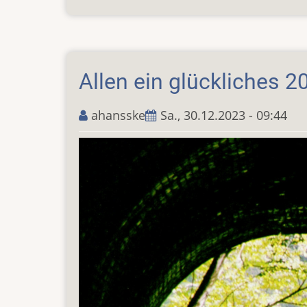
Große
Leichtathletik
in
Zittau
Allen ein glückliches 2
ahansske
Sa., 30.12.2023 - 09:44