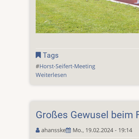
Tags
Horst-Seifert-Meeting
Weiterlesen
über
Leichtathletik-
Meeting
bei
Frühlingswetter
Großes Gewusel beim Fa
ahansske
Mo., 19.02.2024 - 19:14