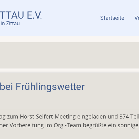
TTAU E.V.
Menü
Startseite
V
in Zittau
 bei Frühlingswetter
tag zum Horst-Seifert-Meeting eingeladen und 374 Te
er Vorbereitung im Org.-Team begrüßte ein sonniges