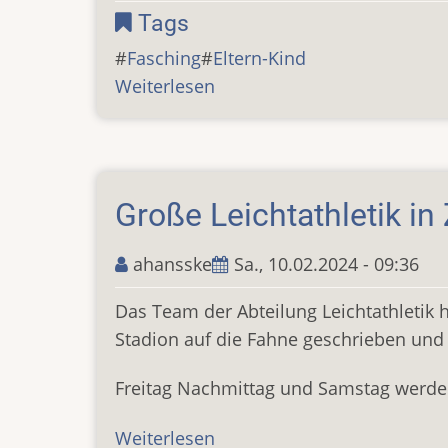
Tags
Fasching
Eltern-Kind
Weiterlesen
über
Großes
Gewusel
beim
Fasching
Große Leichtathletik in 
...
ahansske
Sa., 10.02.2024 - 09:36
Das Team der Abteilung Leichtathletik h
Stadion auf die Fahne geschrieben und is
Freitag Nachmittag und Samstag werden
Weiterlesen
über