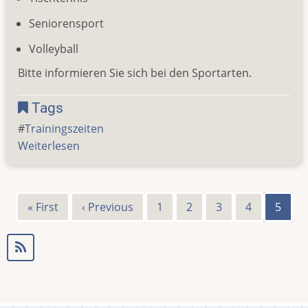
Seniorensport
Volleyball
Bitte informieren Sie sich bei den Sportarten.
Tags
Trainingszeiten
Weiterlesen
über
Trainingszeiten
2023/24
Erste
« First
Vorherige
‹ Previous
Page
1
Page
2
Page
3
Page
4
Aktuel
5
Seitennummerierung
Seite
Seite
Seite