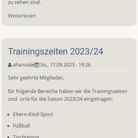
zu sehen sind.
Weiterlesen
über
Leichtathleten
bereit
zum
Europa-
Trainingszeiten 2023/24
Sportfest
ahansske
So., 17.09.2023 - 19:26
Sehr geehrte Mitglieder,
für folgende Bereiche haben wir die Trainingszeiten
und -orte für die Saison 2023/24 eingetragen:
Eltern-Kind-Sport
Fußball
Tischtennis