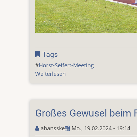
Tags
Horst-Seifert-Meeting
Weiterlesen
über
Leichtathletik-
Meeting
bei
Frühlingswetter
Großes Gewusel beim Fa
ahansske
Mo., 19.02.2024 - 19:14