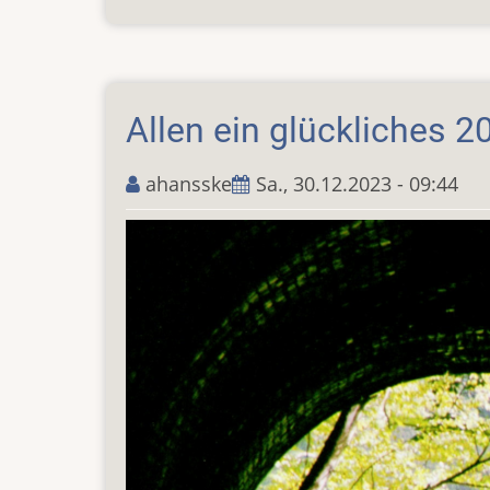
Große
Leichtathletik
in
Zittau
Allen ein glückliches 2
ahansske
Sa., 30.12.2023 - 09:44