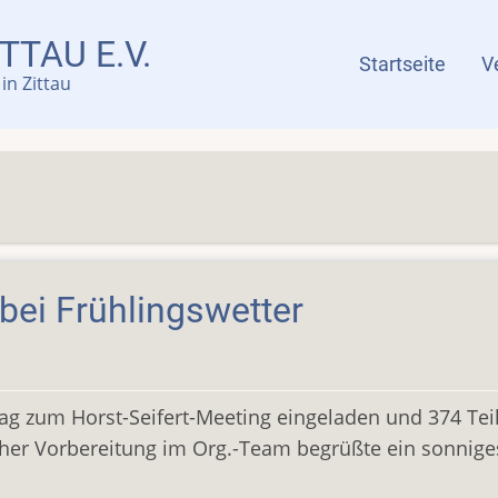
TTAU E.V.
Menü
Startseite
V
in Zittau
 bei Frühlingswetter
tag zum Horst-Seifert-Meeting eingeladen und 374 Te
er Vorbereitung im Org.-Team begrüßte ein sonniges