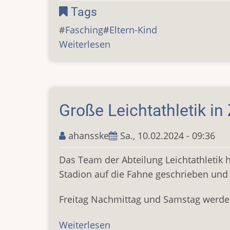
Tags
Fasching
Eltern-Kind
Weiterlesen
über
Großes
Gewusel
beim
Fasching
Große Leichtathletik in 
...
ahansske
Sa., 10.02.2024 - 09:36
Das Team der Abteilung Leichtathletik h
Stadion auf die Fahne geschrieben und is
Freitag Nachmittag und Samstag werden
Weiterlesen
über