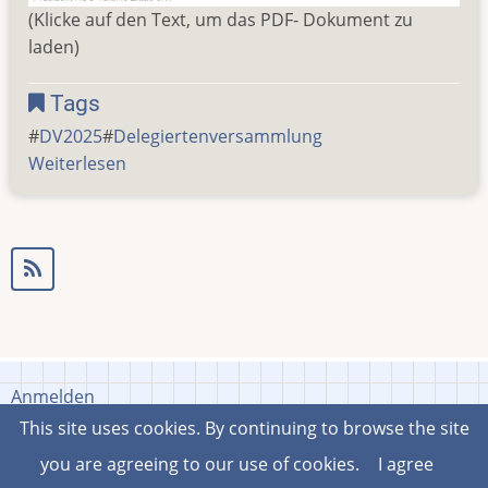
(Klicke auf den Text, um das PDF- Dokument zu
laden)
Tags
DV2025
Delegiertenversammlung
Weiterlesen
über
Einladung
zur
DV
2025
Anmelden
User
This site uses cookies. By continuing to browse the site
account
you are agreeing to our use of cookies.
I agree
© 2023 HSG Turbine Zittau e.V., All rights reserved.