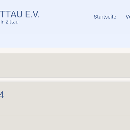
TTAU E.V.
Menü
Startseite
V
in Zittau
4